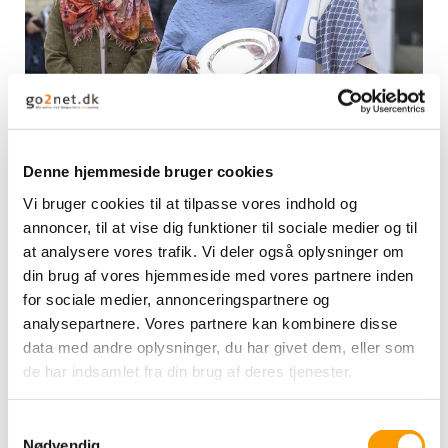
Under årets Danmarksmesterskab i dressur søndag den 31.
maj 2026 blev Lis Hartels Mindepris tildelt Kimi Nielsen. Med
Denne hjemmeside bruger cookies
hæderen anerkender Dressurens Venner en mangeårig og
Vi bruger cookies til at tilpasse vores indhold og
markant indsats for dansk dressur og ridesportens udvikling.
annoncer, til at vise dig funktioner til sociale medier og til
at analysere vores trafik. Vi deler også oplysninger om
Det var H.K.H. Prinsesse Benedikte, formand for Dressurens
Venner, der overrakte prisen under DM på Randbøl Dressage
din brug af vores hjemmeside med vores partnere inden
Academy, samt Nicole Siesbye-Suhr.
for sociale medier, annonceringspartnere og
analysepartnere. Vores partnere kan kombinere disse
Lis Hartels Mindepris uddeles til personer, der gennem deres
data med andre oplysninger, du har givet dem, eller som
virke har bidraget væsentligt til sporten og samtidig
de har indsamlet fra din brug af deres tjenester.
repræsenterer de værdier, som Lis Hartel stod for: dedikation,
mod og respekt for både hest og menneske.
Samtykkevalg
Ifølge Dressurens Venner er Kimi Nielsen en værdig modtager
Nødvendig