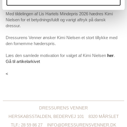
udfordrende tider og bidrage til nødvendige forandringer.
Med tildelingen af Lis Hartels Mindepris 2026 hædres Kimi
Nielsen for et betydningsfuldt og varigt aftryk på dansk
dressur.
Dressurens Venner ønsker Kimi Nielsen et stort tillykke med
den fornemme hæderspris.
Læs den samlede motivation for valget af Kimi Nielsen
her
.
Gå til artikelarkivet
<
DRESSURENS VENNER
HERSKABSSTALDEN, BEDERVEJ 101
8320 MÅRSLET
TLF.: 28 59 86 27
INFO@DRESSURENSVENNER.DK