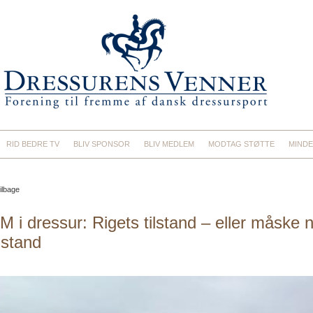
RID BEDRE TV
BLIV SPONSOR
BLIV MEDLEM
MODTAG STØTTE
MINDE
ilbage
M i dressur: Rigets tilstand – eller måske
ilstand