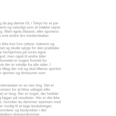
lig da jeg dømte OL i Tokyo for et par
emt og naturligt som at trække vejret.
 Med rigets tilstand, eller sportens
des end andre års mesterskaber.
 ikke kun hos ryttere, trænere og
bet og skulle sørge for den praktiske
ere herhjemme på vores egne
god, men også til andre tider
rhovedet er nogen fremtid for
 der er velvilje fra alle sider. I
 tiltag der må og skal tilføres sporten
ikre sporten og dressuren som
sterskaber er en stor ting. Det er
ssen for at blive udtaget eller
) er lang. Der er noget, der hedder
igger på resultater. Her er det ikke
l sige, hvordan du dømmer sammen med
 modig til at tage beslutninger,
omiteer og bestyrelser i det
terskabers dressurdommer.