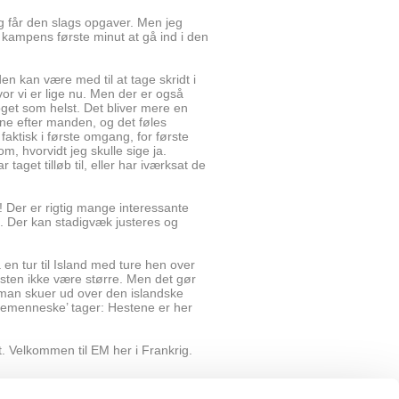
eg får den slags opgaver. Men jeg
 kampens første minut at gå ind i den
den kan være med til at tage skridt i
or vi er lige nu. Men der er også
oget som helst. Det bliver mere en
ne efter manden, og det føles
faktisk i første omgang, for første
m, hvorvidt jeg skulle sige ja.
taget tilløb til, eller har iværksat de
nu! Der er rigtig mange interessante
g. Der kan stadigvæk justeres og
en tur til Island med ture hen over
æsten ikke være større. Men det gør
r man skuer ud over den islandske
estemenneske’ tager: Hestene er her
et. Velkommen til EM her i Frankrig.