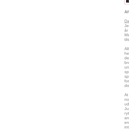
Af
Da
Je
år
Me
ti
Al
he
de
br
un
sp
sp
fo
di
At
no
ud
Ju
ry
an
en
in