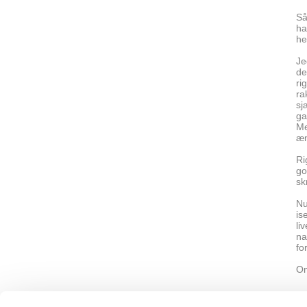
Så
ha
he
Je
de
ri
ra
sj
ga
Me
æn
Ri
go
sk
Nu
is
li
na
fo
Om