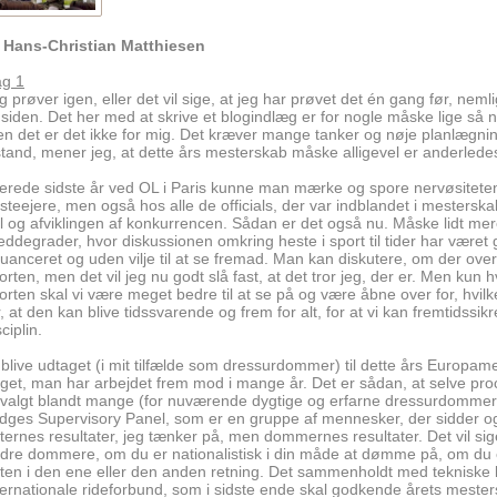
 Hans-Christian Matthiesen
g 1
g prøver igen, eller det vil sige, at jeg har prøvet det én gang før, nem
 siden. Det her med at skrive et blogindlæg er for nogle måske lige så n
n det er det ikke for mig. Det kræver mange tanker og nøje planlægning.
lstand, mener jeg, at dette års mesterskab måske alligevel er anderle
lerede sidste år ved OL i Paris kunne man mærke og spore nervøsiteten
steejere, men også hos alle de officials, der var indblandet i mesterska
l og afviklingen af konkurrencen. Sådan er det også nu. Måske lidt m
eddegrader, hvor diskussionen omkring heste i sport til tider har været 
uanceret og uden vilje til at se fremad. Man kan diskutere, om der ove
orten, men det vil jeg nu godt slå fast, at det tror jeg, der er. Men kun hvis
orten skal vi være meget bedre til at se på og være åbne over for, hvilke
r, at den kan blive tidssvarende og frem for alt, for at vi kan fremtidss
sciplin.
 blive udtaget (i mit tilfælde som dressurdommer) til dette års Europame
get, man har arbejdet frem mod i mange år. Det er sådan, at selve proce
valgt blandt mange (for nuværende dygtige og erfarne dressurdommere
dges Supervisory Panel, som er en gruppe af mennesker, der sidder og k
tternes resultater, jeg tænker på, men dommernes resultater. Det vi
dre dommere, om du er nationalistisk i din måde at dømme på, om du er
ten i den ene eller den anden retning. Det sammenholdt med tekniske k
ternationale rideforbund, som i sidste ende skal godkende årets mes