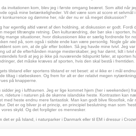
 da invitationen kom, blev jeg i første omgang beæret. Som altid når j
vde også mine betænkeligheder. Vil det være som at score et selvmål i
r konkurrence og dømme her, når der nu er så meget diskussion?
g har egentlig altid været af den holdning, at diskussion er godt. Fordi 
n meget tiltrængte retning. Den kulturændring, der bør ske i sporten, hv
gtig mange situationer, hvor diskussionen ikke er særlig fordrende for n
kken ned på, som også i sidste ende kan være personlig. Nogle går ale
ældent som om, at de går efter bolden. Så jeg havde mine tvivl. Jeg var 
ng ud af de efterhånden mange mesterskaber, jeg har dømt, lidt i tvivl o
stendels fordi at jeg jo ikke på nuværende tidspunkt føler, at sporten har 
dringer, det måske kræves af sporten, hvis den skal bestå i fremtiden.
gets tilstand eller sportens tilstand er ret beset: at vi ikke er i mål end
de tiltag i støbeskeen. Og frem for alt er der relativt megen nytænknin
rues på knapperne.
 sidder jeg i lufthavnen. Jeg er lige kommet hjem (her i weekenden) fra 
en, rideture i naturen på de skønne islandske heste. Kontrasten kan n
vet med heste endnu mere fantastisk. Man kan godt blive filosofisk, nå
tur. Det er og bliver jo et princip, en principiel beslutning man som ’h
r vores skyld. Og det forpligter os mennesker.
 det er på Island, i naturparker i Danmark eller til EM i dressur i Croz