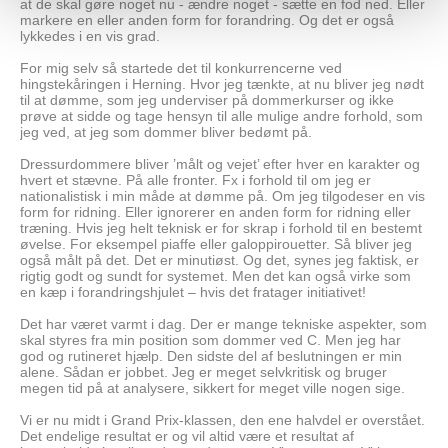
at de skal gøre noget nu - ændre noget - sætte en fod ned. Eller
markere en eller anden form for forandring. Og det er også
lykkedes i en vis grad.
For mig selv så startede det til konkurrencerne ved
hingstekåringen i Herning. Hvor jeg tænkte, at nu bliver jeg nødt
til at dømme, som jeg underviser på dommerkurser og ikke
prøve at sidde og tage hensyn til alle mulige andre forhold, som
jeg ved, at jeg som dommer bliver bedømt på.
Dressurdommere bliver ’målt og vejet’ efter hver en karakter og
hvert et stævne. På alle fronter. Fx i forhold til om jeg er
nationalistisk i min måde at dømme på. Om jeg tilgodeser en vis
form for ridning. Eller ignorerer en anden form for ridning eller
træning. Hvis jeg helt teknisk er for skrap i forhold til en bestemt
øvelse. For eksempel piaffe eller galoppirouetter. Så bliver jeg
også målt på det. Det er minutiøst. Og det, synes jeg faktisk, er
rigtig godt og sundt for systemet. Men det kan også virke som
en kæp i forandringshjulet – hvis det fratager initiativet!
Det har været varmt i dag. Der er mange tekniske aspekter, som
skal styres fra min position som dommer ved C. Men jeg har
god og rutineret hjælp. Den sidste del af beslutningen er min
alene. Sådan er jobbet. Jeg er meget selvkritisk og bruger
megen tid på at analysere, sikkert for meget ville nogen sige.
Vi er nu midt i Grand Prix-klassen, den ene halvdel er overstået.
Det endelige resultat er og vil altid være et resultat af