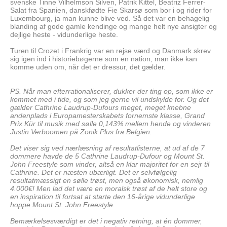
svenske Tinne Vilhelmson Silven, Patrik Kittel, Beatriz Ferrer-
Salat fra Spanien, danskfødte Fie Skarsø som bor i og rider for
Luxembourg, ja man kunne blive ved. Så det var en behagelig
blanding af gode gamle kendinge og mange helt nye ansigter og
dejlige heste - vidunderlige heste.
Turen til Crozet i Frankrig var en rejse værd og Danmark skrev
sig igen ind i historiebøgerne som en nation, man ikke kan
komme uden om, når det er dressur, det gælder.
PS. Når man efterrationaliserer, dukker der ting op, som ikke er
kommet med i tide, og som jeg gerne vil undskylde for. Og det
gælder Cathrine Laudrup-Dufours meget, meget knebne
andenplads i Europamesterskabets fornemste klasse, Grand
Prix Kür til musik med sølle 0,143% mellem hende og vinderen
Justin Verboomen på Zonik Plus fra Belgien.
Det viser sig ved nærlæsning af resultatlisterne, at ud af de 7
dommere havde de 5 Cathrine Laudrup-Dufour og Mount St.
John Freestyle som vinder, altså en klar majoritet for en sejr til
Cathrine. Det er næsten ubærligt. Det er selvfølgelig
resultatmæssigt en sølle trøst, men også økonomisk, nemlig
4.000€! Men lad det være en moralsk trøst af de helt store og
en inspiration til fortsat at starte den 16-årige vidunderlige
hoppe Mount St. John Freestyle.
Bemærkelsesværdigt er det i negativ retning, at én dommer,