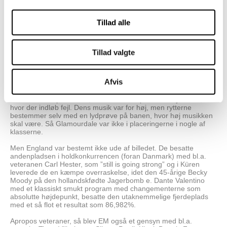
definere, men det er som om, forbenene trækker mere end de
opfanger bevægelsen bagfra, og så er den lidt åben fortil. Men
selvfølgelig er den øvelsesstærk, ellers blev den ikke placeret,
Tillad alle
hvor den blev.
Ved VM i Herning i 2022 var den sorte nu 14-årige KWPN-hingst
Glamourdale, som starter for England og rides af britiske
Tillad valgte
Charlotte Fry, og som delvis ejes af Charlotte Fry selv, men
også af hollandske Van Olst Horses, på alles læber. Den vandt
både Grand Prix, Grand Prix Special og Kür, og man tænkte, at
Afvis
den var uslåelig i al evighed. Men ved dette EM havde den bl.a.
problemer i nogle piaffer og dertil hørende overgange, og i
Küren var der problemer, når den skulle passere højtalerne,
hvor der indløb fejl. Dens musik var for høj, men rytterne
bestemmer selv med en lydprøve på banen, hvor høj musikken
skal være. Så Glamourdale var ikke i placeringerne i nogle af
klasserne.
Men England var bestemt ikke ude af billedet. De besatte
andenpladsen i holdkonkurrencen (foran Danmark) med bl.a.
veteranen Carl Hester, som ”still is going strong” og i Küren
leverede de en kæmpe overraskelse, idet den 45-årige Becky
Moody på den hollandskfødte Jagerbomb e. Dante Valentino
med et klassiskt smukt program med changementerne som
absolutte højdepunkt, besatte den utaknemmelige fjerdeplads
med et så flot et resultat som 86,982%.
Apropos veteraner, så blev EM også et gensyn med bl.a.