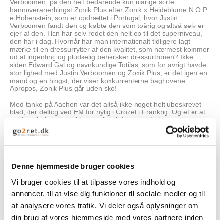
Verboomen, på den helt bedårende kun niårige sorte
hannoveranerhingst Zonik Plus efter Zonik x Heideblume N.O.P.
e Hohenstein, som er opdrættet i Portugal, hvor Justin
Verboomen fandt den og købte den som toårig og altså selv er
ejer af den. Han har selv redet den helt op til det superniveau,
den har i dag. Hvornår har man internationalt tidligere lagt
mærke til en dressurrytter af den kvalitet, som nærmest kommer
ud af ingenting og pludselig behersker dressurtronen? Ikke
siden Edward Gal og navnkundige Totilas, som for øvrigt havde
stor lighed med Justin Verboomen og Zonik Plus, er det igen en
mand og en hingst, der viser konkurrenterne baghovene.
Apropos, Zonik Plus går uden sko!
Med tanke på Aachen var det altså ikke noget helt ubeskrevet
blad, der deltog ved EM for nylig i Crozet i Frankrig. Og ét er at
se dette helt nye par i international dressur på skærmen, noget
andet var at se dem live. Selvom der i holdkonkurrencen, som
strakte sig over to dage, var mange interessante heste, og
Zonik Plus lavede nogle småfejl, så gjorde den sig straks meget
positivt bemærket i Grand Prix med sin charmerende og
ubesværede måde at arbejde på, også når det galt de sværeste
Denne hjemmeside bruger cookies
øvelser som pirouetter, piaffe og passage. Hvor svært kan det
være? Hingst og rytter var og er en symbiose, en rigtig feel
Vi bruger cookies til at tilpasse vores indhold og
good-kombination. De blev tredjebedst af de i alt 59 startende
med 79,084%, men der var jo ingen individuel dotering. Især
annoncer, til at vise dig funktioner til sociale medier og til
takket være Zonik Plus blev Belgien for første gang så flot
at analysere vores trafik. Vi deler også oplysninger om
placeret som en fjerdeplads. Det var i denne klasse, at Cathrine
Laudrup-Dufour og Mount St. John Freestyle lagde sig i spidsen
din brug af vores hjemmeside med vores partnere inden