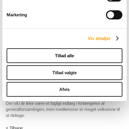
Valg af dirigent
Bestyrelsens beretning om foreningens aktiviteter i det
Marketing
forløbne år
Fremlæggelse af årsregnskab med revisionspåtegning
samt årsberetning til godkendelse
Vis detaljer
Valg af bestyrelsesmedlemmer: På valg er Hanni
Toosbuy Kasprzak, Carsten Lorentzen og Cathrine
Laudrup-Dufour – alle modtager genvalg
Tillad alle
Valg af revisor: På valg er PwC, der modtager genvalg
Eventuelle forslag fra bestyrelsen eller medlemmer, jf.
§ 7.7
Tillad valgte
Eventuelt
Mårslet, den 1. maj 2026
Afvis
Dressurens Venner
Der vil i år ikke være et fagligt indlæg i forlængelse af
generalforsamlingen, men medlemmer er meget velkomne til
at deltage.
< Tilbage