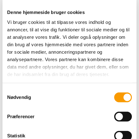
Denne hjemmeside bruger cookies
Vi bruger cookies til at tilpasse vores indhold og
annoncer, til at vise dig funktioner til sociale medier og til
at analysere vores trafik. Vi deler også oplysninger om
din brug af vores hjemmeside med vores partnere inden
Medlemmer af Dressurens Venner indkaldes hermed til
for sociale medier, annonceringspartnere og
foreningens årlige generalforsamling.
analysepartnere. Vores partnere kan kombinere disse
Generalforsamlingen afholdes i forbindelse med DM i dressur
data med andre oplysninger, du har givet dem, eller som
på Randbøl Dressage Academy, som igen i år danner rammen
de har indsamlet fra din brug af deres tjenester.
om arrangementet.
Indkaldelse til generalforsamling i Foreningen Dressurens
Samtykkevalg
Nødvendig
Venner
Søndag den 31. maj 2026 kl. 12.00
Randbøl Dressage Academy
Præferencer
Tørskindvej 70
7183 Randbøl
Statistik
Dagsorden i henhold til vedtægterne § 7.13: