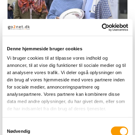
Under årets Danmarksmesterskab i dressur søndag den 31.
Denne hjemmeside bruger cookies
maj 2026 blev Lis Hartels Mindepris tildelt Kimi Nielsen. Med
hæderen anerkender Dressurens Venner en mangeårig og
Vi bruger cookies til at tilpasse vores indhold og
markant indsats for dansk dressur og ridesportens udvikling.
annoncer, til at vise dig funktioner til sociale medier og til
at analysere vores trafik. Vi deler også oplysninger om
Det var H.K.H. Prinsesse Benedikte, formand for Dressurens
din brug af vores hjemmeside med vores partnere inden
Venner, der overrakte prisen under DM på Randbøl Dressage
for sociale medier, annonceringspartnere og
Academy, samt Nicole Siesbye-Suhr.
analysepartnere. Vores partnere kan kombinere disse
Lis Hartels Mindepris uddeles til personer, der gennem deres
data med andre oplysninger, du har givet dem, eller som
virke har bidraget væsentligt til sporten og samtidig
de har indsamlet fra din brug af deres tjenester.
repræsenterer de værdier, som Lis Hartel stod for: dedikation,
mod og respekt for både hest og menneske.
Samtykkevalg
Nødvendig
Ifølge Dressurens Venner er Kimi Nielsen en værdig modtager