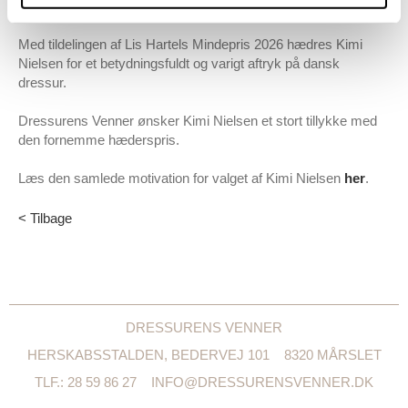
udfordrende tider og bidrage til nødvendige forandringer.
Med tildelingen af Lis Hartels Mindepris 2026 hædres Kimi
Nielsen for et betydningsfuldt og varigt aftryk på dansk
dressur.
Dressurens Venner ønsker Kimi Nielsen et stort tillykke med
den fornemme hæderspris.
Læs den samlede motivation for valget af Kimi Nielsen
her
.
< Tilbage
DRESSURENS VENNER
HERSKABSSTALDEN, BEDERVEJ 101
8320 MÅRSLET
TLF.: 28 59 86 27
INFO@DRESSURENSVENNER.DK