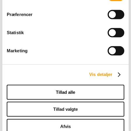
af prisen. Gennem mange år har hun været en central
skikkelse i dansk dressur, blandt andet som holdleder, hvor
Præferencer
hun med faglig indsigt, overblik og stærke menneskelige
kompetencer har været med til at skabe rammerne for
sportslige resultater på højeste niveau.
Statistik
I dag står Kimi Nielsen i spidsen for Dansk Ride Forbund som
formand. Her har hun påtaget sig ansvaret i en periode præget
Marketing
af øget offentlig debat og kritik af ridesporten. En opgave, der
kræver både handlekraft, tydelig ledelse og evnen til at sætte
retning for sportens fremtid.
Vis detaljer
Dressurens Venner fremhæver særligt Kimi Nielsens arbejde
med at styrke hestevelfærden og hendes rolle i udviklingen af
forbundets nye velfærdsstrategi. Initiativet ses som et vigtigt
Tillad alle
skridt i arbejdet med at sikre sportens fortsatte udvikling og
troværdighed.
Tillad valgte
I motivationen for tildelingen lyder det blandt andet, at Kimi
Nielsen har vist, at lederskab ikke alene handler om sportslige
Afvis
resultater, men også om viljen til at tage ansvar, gå forrest i