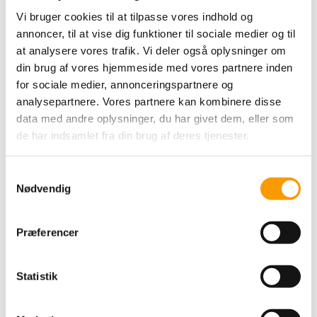
Vi bruger cookies til at tilpasse vores indhold og
annoncer, til at vise dig funktioner til sociale medier og til
at analysere vores trafik. Vi deler også oplysninger om
din brug af vores hjemmeside med vores partnere inden
for sociale medier, annonceringspartnere og
analysepartnere. Vores partnere kan kombinere disse
data med andre oplysninger, du har givet dem, eller som
de har indsamlet fra din brug af deres tjenester.
Dressurens Venner Cup 2026 har budt på endnu to spændende
Samtykkevalg
kvalifikationsrunder, og feltet af hold, der har sikret sig en plads i
Nødvendig
finalen, bliver stadig stærkere.
Ved tredje kvalifikation, som blev afholdt hos Glostrup
Rideklub den 30.-31. maj, blev det Hold CDH, der løb med
Præferencer
sejren efter en flot holdindsats.
Turneringen fortsatte den 27.-28. juni hos Hjallerup Rideklub,
hvor holdet fra Harridslev Rideklub sikrede sig sejren og dermed
Statistik
en plads blandt de hold, der skal kæmpe om den samlede titel
ved finalen hos Stutteri Ask i oktober.