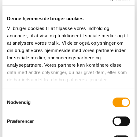
Denne hjemmeside bruger cookies
Vi bruger cookies til at tilpasse vores indhold og
annoncer, til at vise dig funktioner til sociale medier og til
at analysere vores trafik. Vi deler også oplysninger om
din brug af vores hjemmeside med vores partnere inden
for sociale medier, annonceringspartnere og
analysepartnere. Vores partnere kan kombinere disse
Af Maria Evald
data med andre oplysninger, du har givet dem, eller som
de har indsamlet fra din brug af deres tjenester.
– Det er første gang, vi har så stærkt og homogent et hold. Vi
har fire topheste, som alle kan være blandt de tre, som skal
tælle til holdmedaljen, og så må vi heller ikke glemme, at på
Samtykkevalg
ryggen af dem sidder fire mentalt meget stærke ryttere, siger
Nødvendig
Nathalie zu Sayn-Wittgenstein i en pressemeddelelse fra
european-herning.dk
Præferencer
Også inddividuelle medaljechancer
Samtidig vurderer Nathalie, at der på holdet er tre ekvipager,