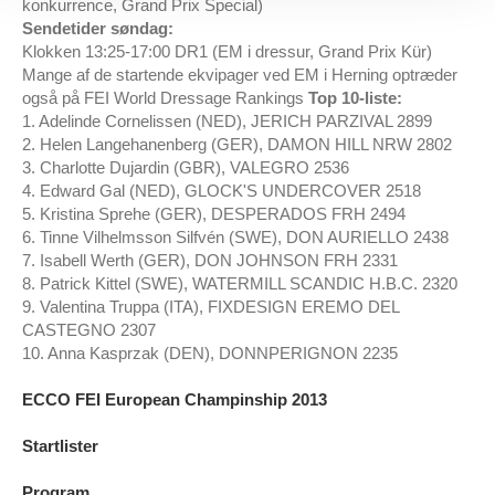
konkurrence, Grand Prix Special)
Sendetider søndag:
Klokken 13:25-17:00 DR1 (EM i dressur, Grand Prix Kür)
Mange af de startende ekvipager ved EM i Herning optræder
også på FEI World Dressage Rankings
Top 10-liste:
1. Adelinde Cornelissen (NED), JERICH PARZIVAL 2899
2. Helen Langehanenberg (GER), DAMON HILL NRW 2802
3. Charlotte Dujardin (GBR), VALEGRO 2536
4. Edward Gal (NED), GLOCK'S UNDERCOVER 2518
5. Kristina Sprehe (GER), DESPERADOS FRH 2494
6. Tinne Vilhelmsson Silfvén (SWE), DON AURIELLO 2438
7. Isabell Werth (GER), DON JOHNSON FRH 2331
8. Patrick Kittel (SWE), WATERMILL SCANDIC H.B.C. 2320
9. Valentina Truppa (ITA), FIXDESIGN EREMO DEL
CASTEGNO 2307
10. Anna Kasprzak (DEN), DONNPERIGNON 2235
ECCO FEI European Champinship 2013
Startlister
Program