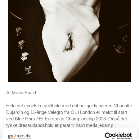
Af Maria Evald
Hele det engelske guldhold med dobbeltguldvinderen Charlotte
Dujardin og 11-årige Valegro fra OL i London er meldt til start
ved Blue Hors FEI European Championship 2013. Også det
tyske dressurlandshold er parat til hård medaljekamp i
dressurarenaen i Herning.