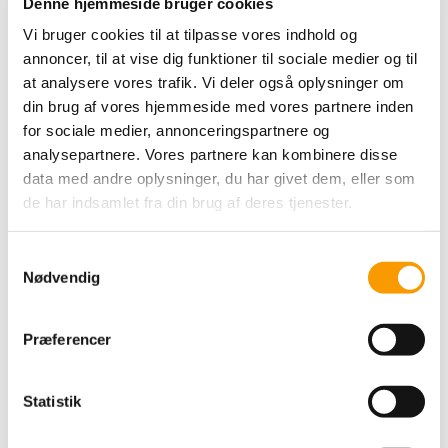
Denne hjemmeside bruger cookies
Vi bruger cookies til at tilpasse vores indhold og
annoncer, til at vise dig funktioner til sociale medier og til
at analysere vores trafik. Vi deler også oplysninger om
din brug af vores hjemmeside med vores partnere inden
for sociale medier, annonceringspartnere og
analysepartnere. Vores partnere kan kombinere disse
data med andre oplysninger, du har givet dem, eller som
de har indsamlet fra din brug af deres tjenester.
Samtykkevalg
Nødvendig
Af Eva Bundgaard
Allerede inden EM på dansk grund løb af stablen, var det
Præferencer
annonceret, at stævnet ville blive Digbys sidste på det danske
dressurlandshold. Digby er nu 16 år, og ligner bestemt ikke en
pensionsmoden herre, så glædeligvis er det planen, at han
Statistik
stadig skal konkurrere ved de store stævner rundt om i
verden, han vil blot ikke længere være at finde som