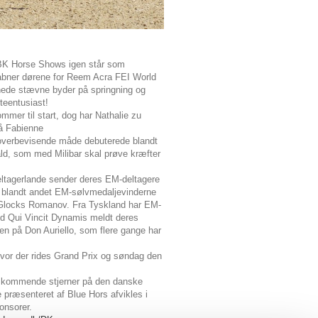
 JBK Horse Shows igen står som
 åbner dørene for Reem Acra FEI World
rnede stævne byder på springning og
teentusiast!
mmer til start, dog har Nathalie zu
på Fabienne
overbevisende måde debuterede blandt
ald, som med Milibar skal prøve kræfter
eltagerlande sender deres EM-deltagere
r blandt andet EM-sølvmedaljevinderne
å Glocks Romanov.
Fra Tyskland har EM-
d Qui Vincit Dynamis meldt deres
n på Don Auriello, som flere gange har
hvor der rides Grand Prix og søndag den
de kommende stjerner på den danske
 præsenteret af Blue Hors afvikles i
onsorer.