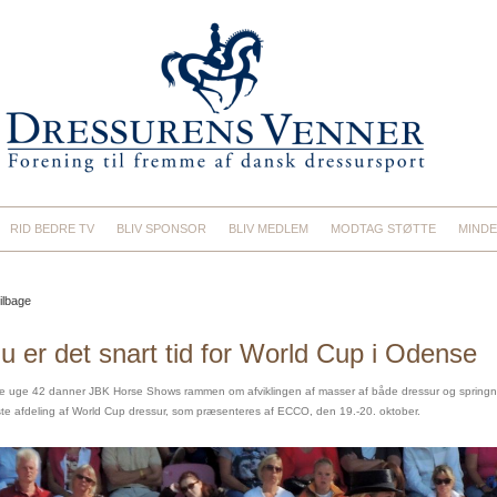
RID BEDRE TV
BLIV SPONSOR
BLIV MEDLEM
MODTAG STØTTE
MINDE
ilbage
u er det snart tid for World Cup i Odense
e uge 42 danner JBK Horse Shows rammen om afviklingen af masser af både dressur og springn
ste afdeling af World Cup dressur, som præsenteres af ECCO, den 19.-20. oktober.