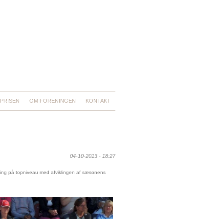
PRISEN
OM FORENINGEN
KONTAKT
04-10-2013 - 18:27
ing på topniveau med afviklingen af sæsonens