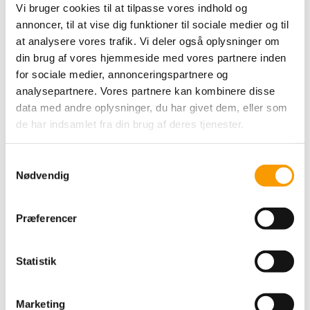
Vi bruger cookies til at tilpasse vores indhold og
annoncer, til at vise dig funktioner til sociale medier og til
at analysere vores trafik. Vi deler også oplysninger om
din brug af vores hjemmeside med vores partnere inden
for sociale medier, annonceringspartnere og
analysepartnere. Vores partnere kan kombinere disse
data med andre oplysninger, du har givet dem, eller som
de har indsamlet fra din brug af deres tjenester.
Samtykkevalg
Nødvendig
Af Eva Bundgaard
Unge danske ekvipager World Cup brillerede i Odense
Anna Kasprzak og Donnperignon har for alvor redet sig ind
Præferencer
blandt verdens bedste dressurekvipager. Det demonstrerede
den unge ekvipage, da det for anden dag i træk blev til sejr i
World Cuppen ved JBK Horse Shows i Odense. Ekvipagen
Statistik
leverede en flot kür til 80,575 % – 0,5 % fra nærmeste
konkurrent, svenske Tinne Vilhelmson-Silfven og Don Auriello.
3. pladsen gik til tyske Isabell Werth på Don Johnson med en
Marketing