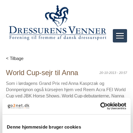
< Tilbage
World Cup-sejr til Anna
20-10-2013 - 20:57
Som i lørdagens Grand Prix red Anna Kasprzak og
Donnperignon også kürsejren hjem ved Reem Acra FEI World
Cup ved JBK Horse Shows. World Cup-debutanterne, Nanna
Skodborg Merrald og Millibar, leverede næstbedste danske
resultat og sikrede sig en imponerende 4. plads, mens Malene
Folmer Jensen og Acapello Foldager blev nr. 11 og Nathalie zu
Sayn-Wittgenstein og Fabienne blev nr. 14.
Denne hjemmeside bruger cookies