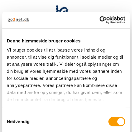
Denne hjemmeside bruger cookies
Vi bruger cookies til at tilpasse vores indhold og
annoncer, til at vise dig funktioner til sociale medier og til
< Tilbage
at analysere vores trafik. Vi deler også oplysninger om
God jul og godt nytår
din brug af vores hjemmeside med vores partnere inden
20-12-2014 - 09:56
for sociale medier, annonceringspartnere og
Dressurens Venners bestyrelse ønsker god jul og et godt nyt
analysepartnere. Vores partnere kan kombinere disse
år alle medlemmer, sponsorer og alle de frivillige hjælpere, der
data med andre oplysninger, du har givet dem, eller som
er med til at støtte vor forening og dermed dansk
de har indsamlet fra din brug af deres tjenester.
dressursport.
Samtykkevalg
Nødvendig