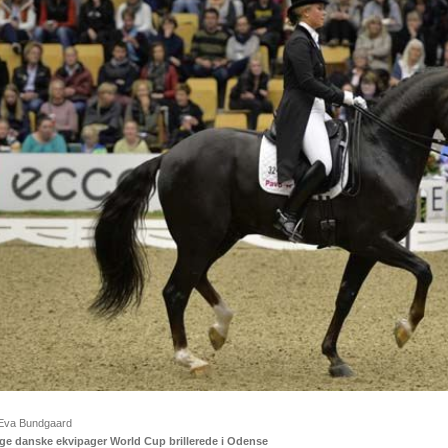
 Eva Bundgaard
ge danske ekvipager World Cup brillerede i Odense