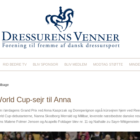
RID BEDRE TV
BLIV SPONSOR
BLIV MEDLEM
MODTAG STØTTE
MINDE
ilbage
orld Cup-sejr til Anna
 i lørdagens Grand Prix red Anna Kasprzak og Donnperignon også kürsejren hjem ved Re
ld Cup-debutanterne, Nanna Skodborg Merrald og Millibar, leverede næstbedste danske resul
s Malene Folmer Jensen og Acapello Foldager blev nr. 11 og Nathalie zu Sayn-Wittgenstein 