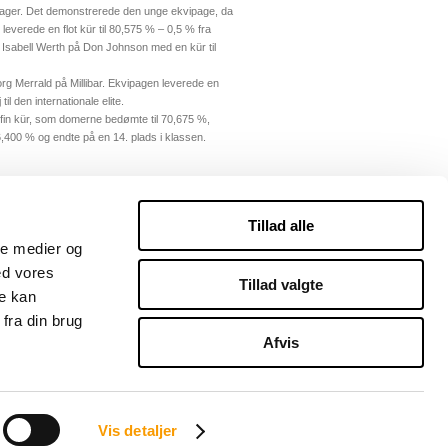
pager. Det demonstrerede den unge ekvipage, da
everede en flot kür til 80,575 % – 0,5 % fra
e Isabell Werth på Don Johnson med en kür til
g Merrald på Millibar. Ekvipagen leverede en
l den internationale elite.
fin kür, som domerne bedømte til 70,675 %,
6,400 % og endte på en 14. plads i klassen.
Tillad alle
ale medier og
ed vores
Tillad valgte
re kan
fra din brug
Afvis
DRESSURENSVENNER.DK
Vis detaljer