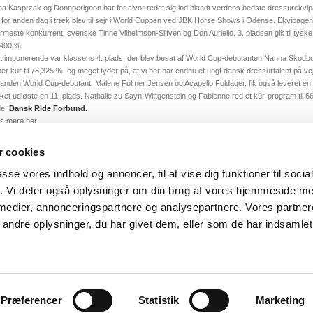
a Kasprzak og Donnperignon har for alvor redet sig ind blandt verdens bedste dressurekvi
 for anden dag i træk blev til sejr i World Cuppen ved JBK Horse Shows i Odense. Ekvipagen l
meste konkurrent, svenske Tinne Vilhelmson-Silfven og Don Auriello. 3. pladsen gik til tysk
,400 %.
t imponerende var klassens 4. plads, der blev besat af World Cup-debutanten Nanna Skodbor
er kür til 78,325 %, og meget tyder på, at vi her har endnu et ungt dansk dressurtalent på vej ti
anden World Cup-debutant, Malene Folmer Jensen og Acapello Foldager, fik også leveret en 
lket udløste en 11. plads. Nathalie zu Sayn-Wittgenstein og Fabienne red et kür-program til 6
de:
Dansk Ride Forbund.
s mere her:
K Horse Shows, Odense
 cookies
ilbage
passe vores indhold og annoncer, til at vise dig funktioner til soci
fik. Vi deler også oplysninger om din brug af vores hjemmeside m
 medier, annonceringspartnere og analysepartnere. Vores partne
ndre oplysninger, du har givet dem, eller som de har indsamlet 
HERSKABSSTALDEN, BEDERVEJ 101
8320 MÅRSLET
TLF.: 28 59 86 27
INFO@
COPYRIGHT © 2026 - DRESSURENS VENNER
Præferencer
Statistik
Marketing
UDVIKLET AF
GO2NET.DK