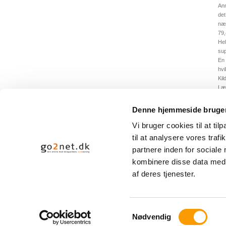
Ann
det
nær
79
Hel
sup
En 
hvi
Kil
Læ
JB
Denne hjemmeside bruger
< T
Vi bruger cookies til at til
til at analysere vores tra
partnere inden for sociale
kombinere disse data med a
af deres tjenester.
DRESSURENS VENNER
Samtykkevalg
Nødvendig