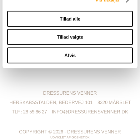
til det de er i dag - både når livet og karrieren har budt på
succes og modgang
- og denne gang er det altså Anna
Tillad alle
Kasprzak, som seerne kan komme ind på livet af.
Portrættet af Anna Kasprzak sendes søndag den 10.
november på DR1 kl. 22.10.
Tillad valgte
Kilde: Ridehesten og DR.dk
Afvis
< Tilbage
DRESSURENS VENNER
HERSKABSSTALDEN, BEDERVEJ 101
8320 MÅRSLET
TLF.: 28 59 86 27
INFO@DRESSURENSVENNER.DK
COPYRIGHT © 2026 - DRESSURENS VENNER
UDVIKLET AF
GO2NET.DK