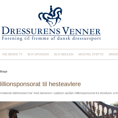
RID BEDRE TV
BLIV SPONSOR
BLIV MEDLEM
MODTAG STØTTE
MINDE
ilbage
illionsponsorat til hesteavlere
ernational ridehesteavl har med danskere i spidsen opnået millionsponsorat fra eksklusiv sc