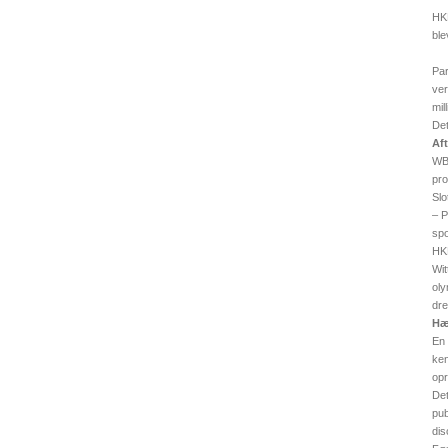
HKH
ble
Par
ver
mil
Det
Af
WB
pro
Slo
– P
spo
HKH
Wit
oly
dre
Hæ
En 
ken
opr
Det
pub
dis