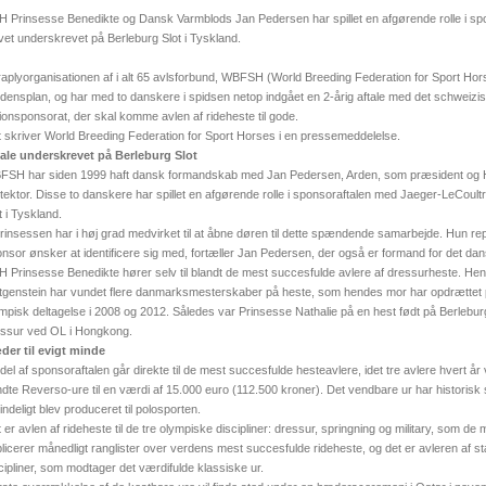
 Prinsesse Benedikte og Dansk Varmblods Jan Pedersen har spillet en afgørende rolle i sp
vet underskrevet på Berleburg Slot i Tyskland.
aplyorganisationen af i alt 65 avlsforbund, WBFSH (World Breeding Federation for Sport Hor
densplan, og har med to danskere i spidsen netop indgået en 2-årig aftale med det schweizi
lionsponsorat, der skal komme avlen af rideheste til gode.
 skriver World Breeding Federation for Sport Horses i en pressemeddelelse.
tale underskrevet på Berleburg Slot
FSH har siden 1999 haft dansk formandskab med Jan Pedersen, Arden, som præsident og 
tektor. Disse to danskere har spillet en afgørende rolle i sponsoraftalen med Jaeger-LeCoult
t i Tyskland.
rinsessen har i høj grad medvirket til at åbne døren til dette spændende samarbejde. Hun 
nsor ønsker at identificere sig med, fortæller Jan Pedersen, der også er formand for det d
 Prinsesse Benedikte hører selv til blandt de mest succesfulde avlere af dressurheste. He
tgenstein har vundet flere danmarksmesterskaber på heste, som hendes mor har opdrættet på B
mpisk deltagelse i 2008 og 2012. Således var Prinsesse Nathalie på en hest født på Berlebur
ssur ved OL i Hongkong.
der til evigt minde
del af sponsoraftalen går direkte til de mest succesfulde hesteavlere, idet tre avlere hvert år
dte Reverso-ure til en værdi af 15.000 euro (112.500 kroner). Det vendbare ur har historisk set
indeligt blev produceret til polosporten.
 er avlen af rideheste til de tre olympiske discipliner: dressur, springning og military, som 
licerer månedligt ranglister over verdens mest succesfulde rideheste, og det er avleren af s
cipliner, som modtager det værdifulde klassiske ur.