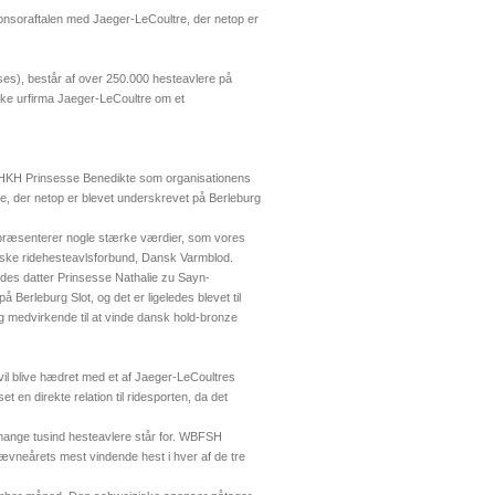
onsoraftalen med Jaeger-LeCoultre, der netop er
ses), består af over 250.000 hesteavlere på
ske urfirma Jaeger-LeCoultre om et
HKH Prinsesse Benedikte som organisationens
re, der netop er blevet underskrevet på Berleburg
repræsenterer nogle stærke værdier, som vores
anske ridehesteavlsforbund, Dansk Varmblod.
ndes datter Prinsesse Nathalie zu Sayn-
erleburg Slot, og det er ligeledes blevet til
g medvirkende til at vinde dansk hold-bronze
 vil blive hædret med et af Jaeger-LeCoultres
 en direkte relation til ridesporten, da det
de mange tusind hesteavlere står for. WBFSH
tævneårets mest vindende hest i hver af de tre