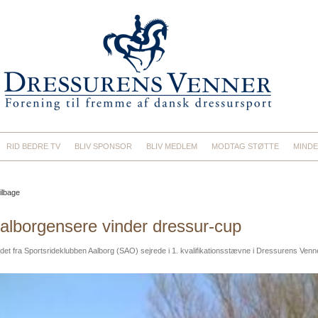
RID BEDRE TV
BLIV SPONSOR
BLIV MEDLEM
MODTAG STØTTE
MINDE
ilbage
alborgensere vinder dressur-cup
det fra Sportsrideklubben Aalborg (SAO) sejrede i 1. kvalifikationsstævne i Dressurens Ven