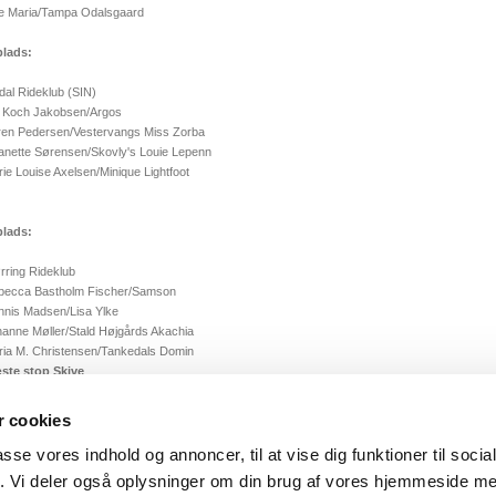
se Maria/Tampa Odalsgaard
plads:
dal Rideklub (SIN)
a Koch Jakobsen/Argos
ren Pedersen/Vestervangs Miss Zorba
nette Sørensen/Skovly's Louie Lepenn
ie Louise Axelsen/Minique Lightfoot
plads:
rring Rideklub
becca Bastholm Fischer/Samson
nnis Madsen/Lisa Ylke
anne Møller/Stald Højgårds Akachia
ia M. Christensen/Tankedals Domin
ste stop Skive
te cup-turnering afvikles den 25. – 26. maj på Skive Rideklub.
 cookies
ilbage
passe vores indhold og annoncer, til at vise dig funktioner til soci
fik. Vi deler også oplysninger om din brug af vores hjemmeside m