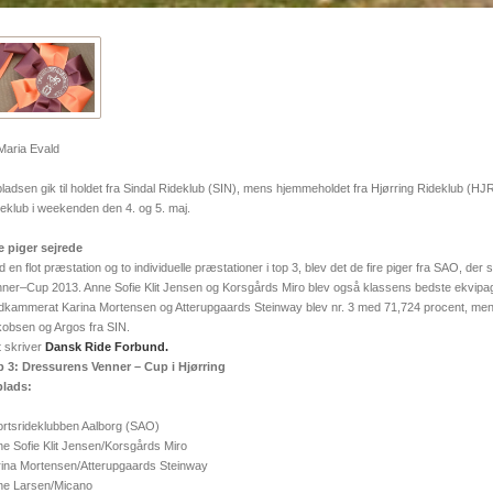
Maria Evald
pladsen gik til holdet fra Sindal Rideklub (SIN), mens hjemmeholdet fra Hjørring Rideklub (HJR)
eklub i weekenden den 4. og 5. maj.
e piger sejrede
 en flot præstation og to individuelle præstationer i top 3, blev det de fire piger fra SAO, der s
ner–Cup 2013. Anne Sofie Klit Jensen og Korsgårds Miro blev også klassens bedste ekvipag
dkammerat Karina Mortensen og Atterupgaards Steinway blev nr. 3 med 71,724 procent, mens de
obsen og Argos fra SIN.
 skriver
Dansk Ride Forbund.
p 3: Dressurens Venner – Cup i Hjørring
plads:
rtsrideklubben Aalborg (SAO)
e Sofie Klit Jensen/Korsgårds Miro
ina Mortensen/Atterupgaards Steinway
ne Larsen/Micano