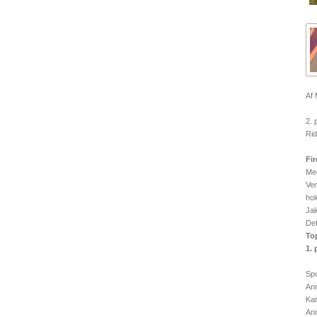
Af 
2. 
Rid
Fir
Med
Ven
hol
Jak
Det
To
1. 
Spo
Ann
Kar
An