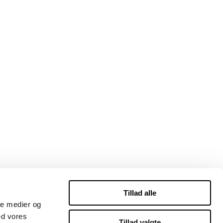
Tillad alle
ale medier og
ed vores
Tillad valgte