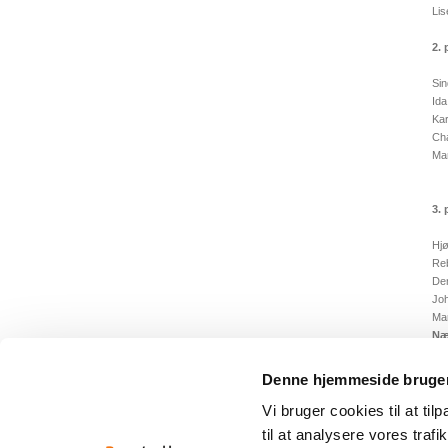
Li
2. 
Sin
Id
Ka
Cha
Mar
3. 
Hjø
Re
De
Joh
Mar
Næ
Næs
Denne hjemmeside bruger
< T
Vi bruger cookies til at til
til at analysere vores tra