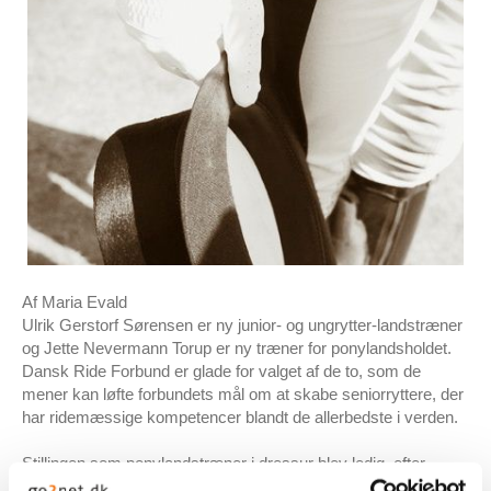
Af Maria Evald
Ulrik Gerstorf Sørensen er ny junior- og ungrytter-landstræner
og Jette Nevermann Torup er ny træner for ponylandsholdet.
Dansk Ride Forbund er glade for valget af de to, som de
mener kan løfte forbundets mål om at
skabe seniorryttere, der
har ridemæssige kompetencer blandt de allerbedste i verden.
Stillingen som ponylandstræner i dressur blev ledig, efter
Vibeke Degn Andersen sagde op i oktober 2012 efter ti år på