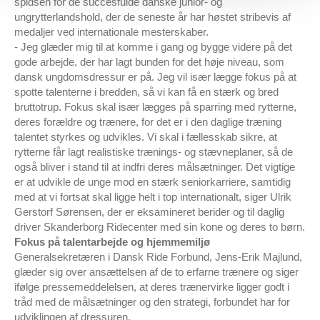
spidsen for de succesfulde danske junior- og
ungrytterlandshold, der de seneste år har høstet stribevis af
medaljer ved internationale mesterskaber.
- Jeg glæder mig til at komme i gang og bygge videre på det
gode arbejde, der har lagt bunden for det høje niveau, som
dansk ungdomsdressur er på. Jeg vil især lægge fokus på at
spotte talenterne i bredden, så vi kan få en stærk og bred
bruttotrup. Fokus skal især lægges på sparring med rytterne,
deres forældre og trænere, for det er i den daglige træning
talentet styrkes og udvikles. Vi skal i fællesskab sikre, at
rytterne får lagt realistiske trænings- og stævneplaner, så de
også bliver i stand til at indfri deres målsætninger. Det vigtige
er at udvikle de unge mod en stærk seniorkarriere, samtidig
med at vi fortsat skal ligge helt i top internationalt, siger Ulrik
Gerstorf Sørensen, der er eksamineret berider og til daglig
driver Skanderborg Ridecenter med sin kone og deres to børn.
Fokus på talentarbejde og hjemmemiljø
Generalsekretæren i Dansk Ride Forbund, Jens-Erik Majlund,
glæder sig over ansættelsen af de to erfarne trænere og siger
ifølge pressemeddelelsen, at deres trænervirke ligger godt i
tråd med de målsætninger og den strategi, forbundet har for
udviklingen af dressuren.