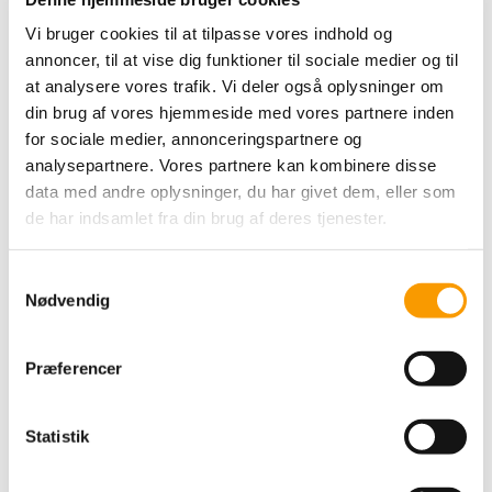
Vi bruger cookies til at tilpasse vores indhold og
annoncer, til at vise dig funktioner til sociale medier og til
at analysere vores trafik. Vi deler også oplysninger om
din brug af vores hjemmeside med vores partnere inden
for sociale medier, annonceringspartnere og
Af Maria Evald
analysepartnere. Vores partnere kan kombinere disse
To dage i træk figurerede de rød-hvide farver højt oppe på
data med andre oplysninger, du har givet dem, eller som
resultattavlen under weekendens CDI-stævne i den tyske by
de har indsamlet fra din brug af deres tjenester.
Neumünster. Lørdag gjalt det en Grand Prix-klasse og i dag
blev en afdeling af den prestigefulde Reem Acra FEI World
Cup freestyle-klasse. Begge dage placerede danske Anna
Samtykkevalg
Kasprzak og Sidsel Johansen sig blandt de fem bedste
Nødvendig
ekvipager.
Over de magiske 80
Kasprzak og Donnperignon red deres kür til musik af Phil
Præferencer
Collins, og scorede på trods af et par små fejl 81,075 procent,
hvilket rakte til en 4. plads. Sidsel Johansen og Schianto brød
også 80 procent-grænsen og scorede 80,050 procent i
Statistik
formiddagens kür.
Det fremgår af klassens
resultat
.