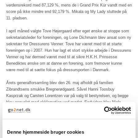
verdensrekord med 87,129 %, mens de i Grand Prix Kür vandt med en
score på ikke mindre end 92,179 %. Mikala og My Lady sluttede på
11. pladsen.
I april måned valgte Tove Højergaard efter eget ønske at stoppe som
sekretariatsleder for foreningen, og Lone Dichmann blev ansat som ny
sekretær for Dressurens Venner. Tove har været med til at starte
foreningen op i 2007. Hun har lagt et stort stykke arbejde i Dressurens
Venner og har dermed været med til at sikre H.K.H. Prinsesse
Benediktes ønske om at danne en forening, som fremover kunne
være med til at sætte fokus på dressursporten i Danmark.
Årets generalforsamling blev den 26. maj afholdt på familien
Zibrandtsens smukke Bregnerødgaard. Såvel Hanni Toosbuy
Kasprzak og Carsten Lorentzen var på valg til bestyrelsen, og begge
blev genvalgt med akklamation ved mødet. Endvidere blev Niels
Zibrandtsen valgt som nyt medlem til bestyrelsen. Efterfølgende var
alle inviteret til en clinic, hvor ca. 100 interesserede var mødt op. Den
tidligere prisbelønnede nyhedsvært og journalist Vibeke Hartkorn holdt
foredrag om hvorledes hestesporten kan opnå bedre mediedækning.
Denne hjemmeside bruger cookies
Den praktiske demonstration blev indledt med vore to succesfulde