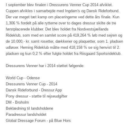
I september blev finalen i Dressurens Venner Cup 2014 afviklet.
Cuppen afvikles i samarbejde med Ingdam's og Dansk Rideforbund.
Der var meget tæt kamp om placeringerne ved dette års finale. Kun
1,306 % fordelt på alle rytterne over to dages dressur skilte de tre
førstplacerede klubber. Det blev holdet fra Nordvestsjællands
Rideklub, som med en samlet score på 419,264 % løb med sejren og
de 10.000,- kr. samt rosetter, dækkener og plaquetter, som 1. pladsen
udløser. Herning Rideklub måtte med 418,158 % se sig henvist til 2.
pladsen og kun 0,2 % efter fulgte holdet fra Riisgaard Sportsrideklub.
Dressurens Venner har i 2014 støttet følgende:
World Cup - Odense
Dressurens Venner Cup - 2014
Dansk Rideforbund - Dressur App
Pony dressur - støtte til rejseudgifter
DM - Broholm
Beklædning til landsholdene
Paradressur landsholdet
Global Dressage Forum - på Blue Hors