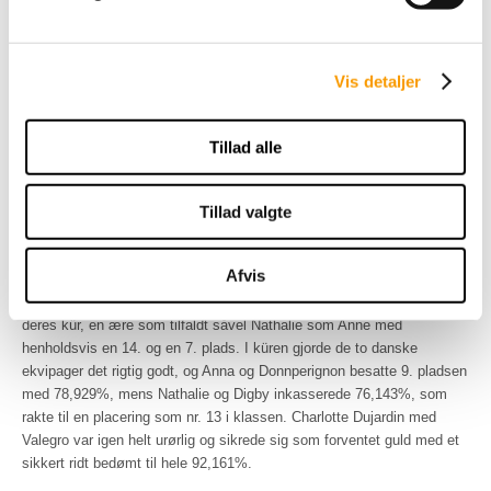
VM var i år tildelt Normandiet, og selv om det var august måned,
drillede vejret i høj grad arrangørerne den første uge, således stod
bunden på hovedstadion stod under blankt vand under Grand Prix
Vis detaljer
dressur. Danmark stillede med et hold i dressur, som bestod af Anna
Kasprzak og Donnperignon, Lars Petersen og Mariett, Mikala Münther
Gundersen og My Lady samt Nathalie zu Sayn-Wittgenstein og Digby.
Tillad alle
Den regerende danmarksmester Lone Bang Larsens Fitou L var
småskadet og derfor ikke klar til WEG. Målet var en top 5-placering i
holdkonkurrencen, men efter alle havde redet stod det klart, at
Tillad valgte
Danmark måtte nøjes med en sammenlagt 7. plads.
Såvel Lars Petersen som Nathalie zu Sayn-Wittgenstein og Anna
Afvis
Kasprzak kvalificerede sig blandt de 30 bedste til den individuelle
konkurrence i Grand Prix Special, hvorfra de 15 bedste skulle ride
deres kür, en ære som tilfaldt såvel Nathalie som Anne med
henholdsvis en 14. og en 7. plads. I küren gjorde de to danske
ekvipager det rigtig godt, og Anna og Donnperignon besatte 9. pladsen
med 78,929%, mens Nathalie og Digby inkasserede 76,143%, som
rakte til en placering som nr. 13 i klassen. Charlotte Dujardin med
Valegro var igen helt urørlig og sikrede sig som forventet guld med et
sikkert ridt bedømt til hele 92,161%.