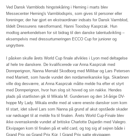
Ved Dansk Varmblods hingstekåring i Herning i marts blev
Messecenter Herning's Varmblodspris, som gives til personer eller
foreninger, der har gjort en ekstraordinær indsats for Dansk Varmblod,
tildelt Dressurens næstformand, Hanni Toosbuy Kasprzak. Hun
modtog anerkendelsen for sit bidrag til den danske talentudvikling –
eksempelvis med dressurturneringen ECCO Cup for juniorer og
ungryttere.
I påsken skulle årets World Cup finale afvikles i Lyon med deltagelse
af hele tre danskere. De kvalificerede var Anna Kasprzak med
Donnperignon, Nanna Merrald Skodborg med Millibar og Lars Petersen
med Marriett, som havde vundet den nordamerikanske liga. Skæbnen
ville dog desværre, at Anna Kasprzak måtte melde fra efter et styrt
med Donnperignon, hvor hun slog sit hoved og sin nakke. Hendes
plads på startlisten gik til Mikala M. Gundersen og den 14-årige DV-
hoppe My Lady. Mikala endte med at være eneste dansker som kom
til start, idet såvel Lars som Nanna på grund af akut opståede skader
var nødsaget til at melde fra til finalen. Årets World Cup-Finale blev
ikke overraskende vundet af britiske Charlotte Dujardin med Valegro.
Ekvipagen kom til finalen på et wild card, og tog sig af sejren både i
Grand Prix og Grand Prix Kür. I Grand Prix satte ekvipagen