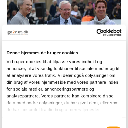
Denne hjemmeside bruger cookies
Prisen er stiftet af Dressurens Venner i samarbejde med
familien Hartel-Siesbye, og blev overrakt af H.K.H. Prinsesse
Vi bruger cookies til at tilpasse vores indhold og
Benedikte og Nicole Hartel-Siesbye.
annoncer, til at vise dig funktioner til sociale medier og til
Om baggrunden for at skænke prisen til Bjarne Nielsen sagde
at analysere vores trafik. Vi deler også oplysninger om
H.K.H. Prinsesse Benedikte:
din brug af vores hjemmeside med vores partnere inden
for sociale medier, annonceringspartnere og
Lis Hartels Mindepris 2016 gives til berider Bjarne Nielsen og
analysepartnere. Vores partnere kan kombinere disse
det er en stor glæde for Dressurens Venner at overrække
data med andre oplysninger, du har givet dem, eller som
vandrepræmien og donationen på 25.000 kr.
Årets modtager er særdeles kendt og respekteret i
de har indsamlet fra din brug af deres tjenester.
dressursporten såvel som i ridehesteavlen. Bjarne Nielsen har
gennem mange år været en fast del af Dansk Varmblods
Samtykkevalg
avlsledelse som specialdommer ved hingstekåringer, dommer