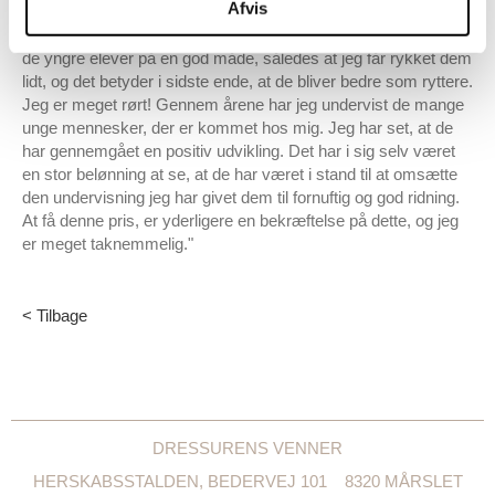
Afvis
mine elever. Med en humoristisk, glad og positiv tilgang til
undervisningen kan jeg som underviser skubbe lidt til særligt
de yngre elever på en god måde, således at jeg får rykket dem
lidt, og det betyder i sidste ende, at de bliver bedre som ryttere.
Jeg er meget rørt! Gennem årene har jeg undervist de mange
unge mennesker, der er kommet hos mig. Jeg har set, at de
har gennemgået en positiv udvikling. Det har i sig selv været
en stor belønning at se, at de har været i stand til at omsætte
den undervisning jeg har givet dem til fornuftig og god ridning.
At få denne pris, er yderligere en bekræftelse på dette, og jeg
er meget taknemmelig."
< Tilbage
DRESSURENS VENNER
HERSKABSSTALDEN, BEDERVEJ 101
8320 MÅRSLET