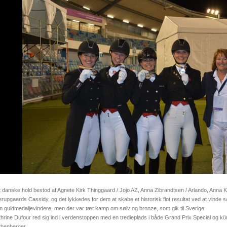
 danske hold bestod af Agnete Kirk Thinggaard / Jojo AZ, Anna Zibrandtsen / Arlando, Anna 
erupgaards Cassidy, og det lykkedes for dem at skabe et historisk flot resultat ved at vinde 
 guldmedaljevindere, men der var tæt kamp om sølv og bronze, som gik til Sverige.
hrine Dufour red sig ind i verdenstoppen med en tredieplads i både Grand Prix Special og kü
henberger.