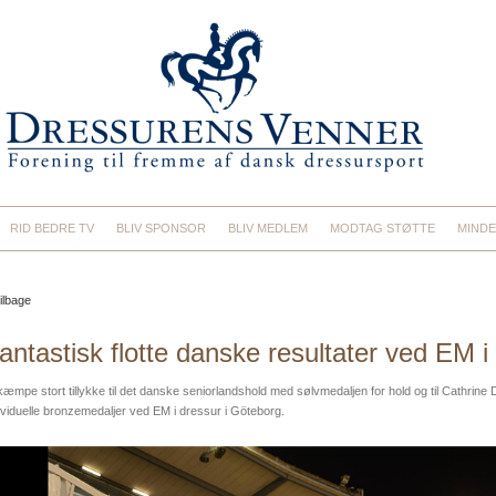
RID BEDRE TV
BLIV SPONSOR
BLIV MEDLEM
MODTAG STØTTE
MINDE
ilbage
antastisk flotte danske resultater ved EM i
kæmpe stort tillykke til det danske seniorlandshold med sølvmedaljen for hold og til Cathrin
ividuelle bronzemedaljer ved EM i dressur i Göteborg.