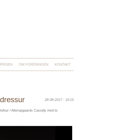
PRISEN
OM FORENINGEN
KONTAKT
 dressur
28-08-2017 - 19:15
e Dufour / Atterupgaards Cassidy med to