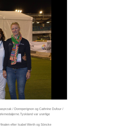
Kasprzak / Donnperignon og Cathrine Dufour /
sølvmedaljerne.Tyskland var urørlige
rfinalen efter Isabel Werth og Söncke