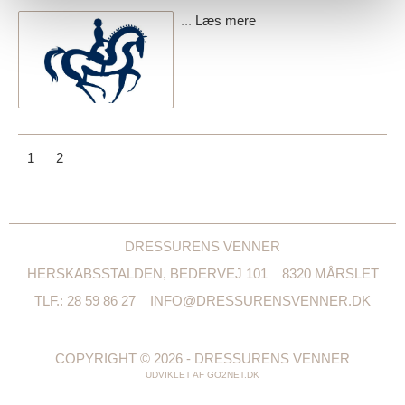
...
Læs mere
1
2
DRESSURENS VENNER
HERSKABSSTALDEN, BEDERVEJ 101
8320 MÅRSLET
TLF.: 28 59 86 27
INFO@DRESSURENSVENNER.DK
COPYRIGHT © 2026 - DRESSURENS VENNER
UDVIKLET AF
GO2NET.DK