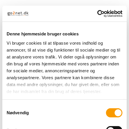
Jens Trabjerg modtager Lis Hartels Mindepris 2024
28-05-2024 - 09:38
...
Læs mere
Denne hjemmeside bruger cookies
Vi bruger cookies til at tilpasse vores indhold og
annoncer, til at vise dig funktioner til sociale medier og til
at analysere vores trafik. Vi deler også oplysninger om
din brug af vores hjemmeside med vores partnere inden
Herning 2024 – post festum: Dressur når det er
for sociale medier, annonceringspartnere og
allerbedst
analysepartnere. Vores partnere kan kombinere disse
09-04-2024 - 09:29
data med andre oplysninger, du har givet dem, eller som
...
Læs mere
de har indsamlet fra din brug af deres tjenester.
Samtykkevalg
Nødvendig