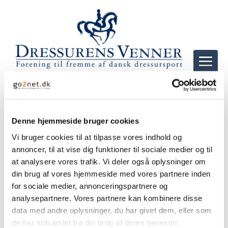
Søg efter artikler
Denne hjemmeside bruger cookies
Dansk Varmblods hingstekåring 2025:
Vi bruger cookies til at tilpasse vores indhold og
Unghestechampionatet
annoncer, til at vise dig funktioner til sociale medier og til
12-03-2025 - 16:20
at analysere vores trafik. Vi deler også oplysninger om
...
Læs mere
din brug af vores hjemmeside med vores partnere inden
for sociale medier, annonceringspartnere og
analysepartnere. Vores partnere kan kombinere disse
data med andre oplysninger, du har givet dem, eller som
de har indsamlet fra din brug af deres tjenester.