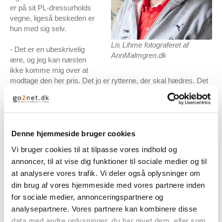
er på sit PL-dressurholds
vegne, ligeså beskeden er
hun med sig selv.
Lis Lihme fotograferet af
- Det er en ubeskrivelig
AnnMalmgren.dk
ære, og jeg kan næsten
ikke komme mig over at
modtage den her pris. Det jo er rytterne, der skal hædres. Det
er en enorm stor anerkendelse af den tid og det arbejde, jeg
har lagt i denne fantastiske sport. At det netop er Lis Hartels
Mindepris, jeg skal modtage, gør det ekstra dejligt. Jeg tænker
nemlig ofte på Lis Hartels motto: Man kan, hvad man vil, og
gør det, og det er jo netop kernen i handicapridningen, lyder det
Denne hjemmeside bruger cookies
fra en rørt Lis Lihme under danmarksmesterskaberne på
Vi bruger cookies til at tilpasse vores indhold og
Broholm.
annoncer, til at vise dig funktioner til sociale medier og til
at analysere vores trafik. Vi deler også oplysninger om
Livsbekræftende job
Lis Lihme blev formand for handicapudvalget i 1995 og har
din brug af vores hjemmeside med vores partnere inden
siden da været en nøgleperson i paradressursport. Også
for sociale medier, annonceringspartnere og
internationalt er Lis Lihme anerkendt for sit utrættelige og altid
analysepartnere. Vores partnere kan kombinere disse
positive væsen. På spørgsmålet, hvad der driver hende,
data med andre oplysninger, du har givet dem, eller som