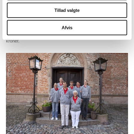
OL i Helsinki i 1952 vandt hun og hesten Jubilee en
sølvmedalje. Dermed skrev hun sig ind i historiebøgerne som
Tillad valgte
den første kvindelige olympiske medaljetager nogensinde, og
det ovenikøbet med et svært handicap.
Afvis
Udover vandrepræmien følger også et støttebeløb på 25.000
kroner.