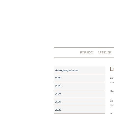
FORSIDE
ARTIKLER
L
Ansøgningsskema
Lis
2026
søn
2025
Her
2024
Lis
2023
dre
2022