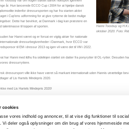
ni Toosbuy har om nogen støttet dansk ridesport igennem
ge år. Hun lancerede ECCO Cup i 2004 for at hjælpe dansk
domselite indenfor dressursporten og har fra starten aktivt
taget i Cup'ens udformning for at give rytterne de bedst mulige
ingelser. Dette har bevirket, at Danmark i dag kan præstere en
Hanni Toosbuy og H.K.H
d talentmasse til toppen af sporten.
oktober 2020. Foto: R
uden har Hanni været og er forsat en vigtig aktør for nationale
internationale dressurbegivenheder i Danmark, hvor ECCO var
edsponsor til EM i dressur 2013 og igen vil være det til VM i 2022.
vat har Hanni med ildhu fra sidelinjen støttet sin datter fra ponyrytter til OL-rytter. Desuden ha
 vores dressurryttere.
sk dressursport ville ikke have været så markant internationalt uden Hannis utrættelige b
tager af Lis Hartels Mindepris 2020.
lykke med Lis Hartels Mindepris 2020!
 cookies
passe vores indhold og annoncer, til at vise dig funktioner til soci
fik. Vi deler også oplysninger om din brug af vores hjemmeside m