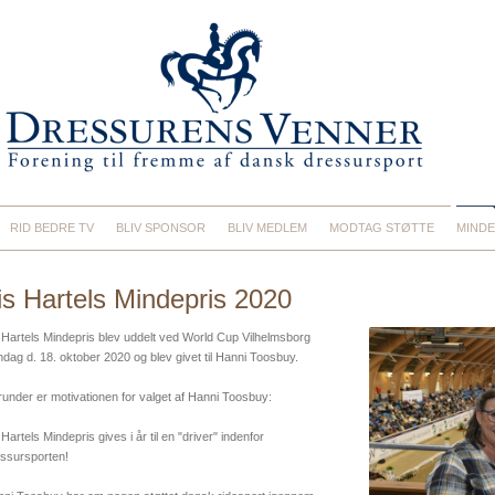
RID BEDRE TV
BLIV SPONSOR
BLIV MEDLEM
MODTAG STØTTE
MINDE
is Hartels Mindepris 2020
 Hartels Mindepris blev uddelt ved World Cup Vilhelmsborg
dag d. 18. oktober 2020 og blev givet til Hanni Toosbuy.
under er motivationen for valget af Hanni Toosbuy:
 Hartels Mindepris gives i år til en "driver" indenfor
ssursporten!