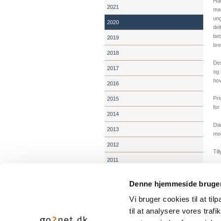
Han
2021
man
ung
2020
del
bet
2019
bre
2018
Des
2017
og 
hov
2016
Pri
2015
for
2014
Dan
2013
mod
2012
Til
2011
2010
Denne hjemmeside bruger
2009
Vi bruger cookies til at til
Om Lis Hartel
til at analysere vores tra