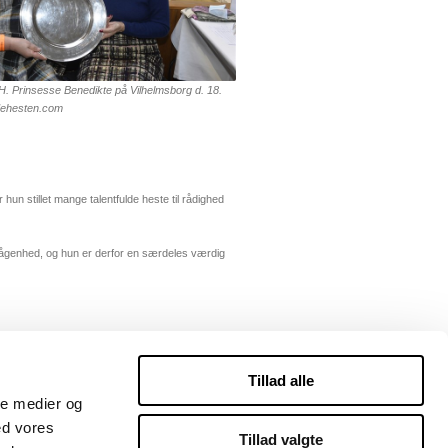
. Prinsesse Benedikte på Vilhelmsborg d. 18.
idehesten.com
r hun stillet mange talentfulde heste til rådighed
evågenhed, og hun er derfor en særdeles værdig
Tillad alle
ale medier og
ed vores
Tillad valgte